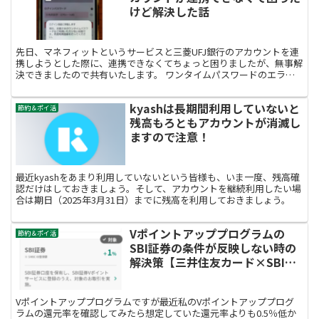
けど解決した話
先日、マネフィットというサービスと三菱UFJ銀行のアカウントを連
携しようとした際に、連携できなくてちょっと困りましたが、無事解
決できましたので共有いたします。 ワンタイムパスワードのエラー
でマネフィットに連携できない マネフィットに新規登録...
kyashは長期間利用していないと
節約＆ポイ活
残高もろともアカウントが消滅し
ますので注意！
最近kyashをあまり利用していないという皆様も、いま一度、残高確
認だけはしておきましょう。そして、アカウントを継続利用したい場
合は期日（2025年3月31日）までに残高を利用しておきましょう。
Vポイントアッププログラムの
節約＆ポイ活
SBI証券の条件が反映しない時の
解決策【三井住友カード×SBI証
券 Olive会員独自特典】
Vポイントアッププログラムですが最近私のVポイントアッププログ
ラムの還元率を確認してみたら想定していた還元率よりも0.5％低か