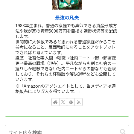
最強の凡夫
1983年生まれ。普通の家庭でも真似できる資産形成方
法や我が家の資産5000万円を目指す進捗状況等を配信
します。
世間的に大多数であると思われる普通家庭だからこそ
参考になること、反面教師になることをアウトプット
できればと考えています。
経歴 社畜仕事人間→転職→社内ニート→鬱→部署変
更→最高の職場（現在）。平凡ながらも割と社会の一
握りしか経験できない社内ニートからの鬱なども経験
しており、それらの経験談や解決過程なども公開して
いきます。
※「Amazonのアソシエイトとして、当メディアは適
格販売により収入を得ています。」