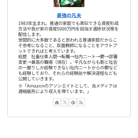
最強の凡夫
1983年生まれ。普通の家庭でも真似できる資産形成
方法や我が家の資産5000万円を目指す進捗状況等を
配信します。
世間的に大多数であると思われる普通家庭だからこ
そ参考になること、反面教師になることをアウトプ
ットできればと考えています。
経歴 社畜仕事人間→転職→社内ニート→鬱→部署
変更→最高の職場（現在）。平凡ながらも割と社会
の一握りしか経験できない社内ニートからの鬱など
も経験しており、それらの経験談や解決過程なども
公開していきます。
※「Amazonのアソシエイトとして、当メディアは
適格販売により収入を得ています。」