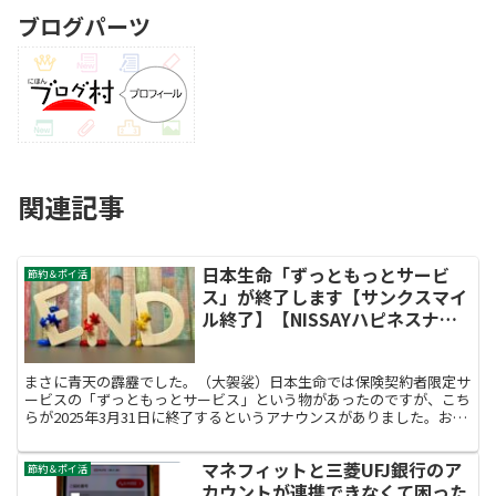
ブログパーツ
関連記事
日本生命「ずっともっとサービ
節約＆ポイ活
ス」が終了します【サンクスマイ
ル終了】【NISSAYハピネスナビ
に移行】
まさに青天の霹靂でした。（大袈裟）日本生命では保険契約者限定サ
ービスの「ずっともっとサービス」という物があったのですが、こち
らが2025年3月31日に終了するというアナウンスがありました。おそ
らく2024年のポイ活界隈の中では最も話題にならないであろう情報
だと思いますが、日本生命の保険を契約していた我が家としては何気
マネフィットと三菱UFJ銀行のア
に貯まったサンクスマイルで景品に交換したりするのは楽しみのひと
節約＆ポイ活
つでしたのでちょっとショックなニュースでした。
カウントが連携できなくて困った