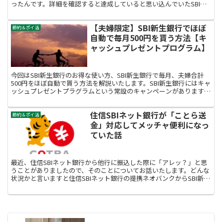
ったんです。詳細を確認すると達成していると思い込んでいたSBI証
券の利用条件のひとつが達成できていなかったのが原因でした。今回
の記事では私のVポイントアッププログラムのSBI証券のサービス利用
【夫婦限定】SBI新生銀行でほぼ
条件が反映していなかった理由とその解決策について解説いたしま
節約＆ポイ活
す。
自動で毎月500円を貰う方法【キ
ャッシュプレゼントプログラム】
今回はSBI新生銀行のお得な使い方、SBI新生銀行で毎月、夫婦合計
500円をほぼ自動で貰う方法を解説いたします。SBI新生銀行にはキャ
ッシュプレゼントプラグラムという常設のキャンペーンがあります。
このプログラムは対象取引の利用状況に応じて現金をプレゼントする
キャンペーンで、貰える現金の金額は自分のお客様ランクにより変わ
住信SBIネット銀行が「ことら送
ります。
節約＆ポイ活
金」対応してメッチャ便利になっ
ていた話
最近、住信SBIネット銀行から他行に振込した際に「アレッ？」と思
うことがありましたので、そのことについてお話いたします。どんな
状況かと言いますと住信SBIネット銀行の提携ネオバンクからSBI新生
銀行に振込んだにも関わず、他行宛振込手数料無料の回数が減ってい
なかったんですよ。