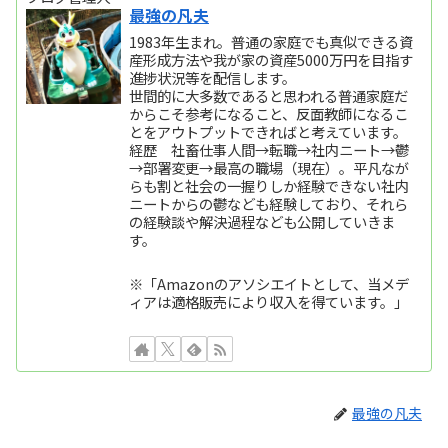
最強の凡夫
1983年生まれ。普通の家庭でも真似できる資
産形成方法や我が家の資産5000万円を目指す
進捗状況等を配信します。
世間的に大多数であると思われる普通家庭だ
からこそ参考になること、反面教師になるこ
とをアウトプットできればと考えています。
経歴 社畜仕事人間→転職→社内ニート→鬱
→部署変更→最高の職場（現在）。平凡なが
らも割と社会の一握りしか経験できない社内
ニートからの鬱なども経験しており、それら
の経験談や解決過程なども公開していきま
す。
※「Amazonのアソシエイトとして、当メデ
ィアは適格販売により収入を得ています。」
最強の凡夫