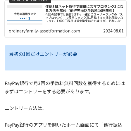
住信SBIネット銀行で簡単にスマプロランク3にな
る方法を解説【他行宛振込手数料10回無料】
今回の記事では住信SBIネット銀行のユーザーランクの「ス
マプロランク」で簡単にランク3に昇格する方法を解説いた
します。1,000円程度は資金拘束はされますが、それにより
その後、ずっと毎月10回のATM利用手数料の無料回数と他
行宛振込手数料の無料回数が約束されるのであれば私的に
ordinaryfamily-assetformation.com
2024.08.01
はやらない手はないと思います。 なにより、初回に設定だ
けしてしまえば、後は放置でOK、という所が最大の魅力だ
と思います。
最初の1回だけエントリーが必要
PayPay銀行で月3回の手数料無料回数を獲得するためには
まずはエントリーをする必要があります。
エントリー方法は、
PayPay銀行のアプリを開いたホーム画面にて「他行振込